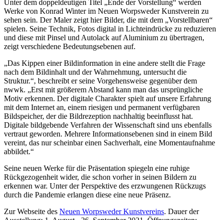
Unter dem doppeldeutigen Titel „Ende der Vorstellung“ werden
Werke von Konrad Winter im Neuen Worpsweder Kunstverein zu
sehen sein. Der Maler zeigt hier Bilder, die mit dem „Vorstellbaren“
spielen. Seine Technik, Fotos digital in Lichteindrücke zu reduzieren
und diese mit Pinsel und Autolack auf Aluminium zu übertragen,
zeigt verschiedene Bedeutungsebenen auf.
„Das Kippen einer Bildinformation in eine andere stellt die Frage
nach dem Bildinhalt und der Wahrnehmung, untersucht die
Struktur.“, beschreibt er seine Vorgehensweise gegenüber dem
nwwk. „Erst mit größerem Abstand kann man das ursprüngliche
Motiv erkennen. Der digitale Charakter spielt auf unsere Erfahrung
mit dem Internet an, einem riesigen und permanent verfügbaren
Bildspeicher, der die Bildrezeption nachhaltig beeinflusst hat.
Digitale bildgebende Verfahren der Wissenschaft sind uns ebenfalls
vertraut geworden. Mehrere Informationsebenen sind in einem Bild
vereint, das nur scheinbar einen Sachverhalt, eine Momentaufnahme
abbildet.“
Seine neuen Werke für die Präsentation spiegeln eine ruhige
Rückgezogenheit wider, die schon vorher in seinen Bildern zu
erkennen war. Unter der Perspektive des erzwungenen Rückzugs
durch die Pandemie erlangen diese eine neue Präsenz.
Zur Webseite des
Neuen Worpsweder Kunstvereins
. Dauer der