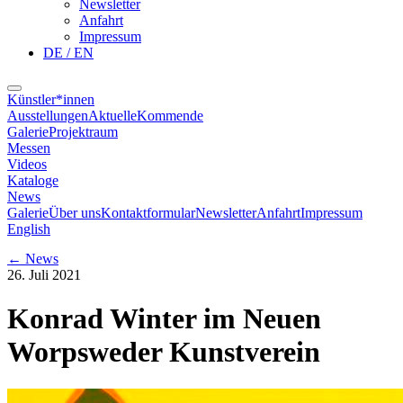
Newsletter
Anfahrt
Impressum
DE / EN
Künstler*innen
Ausstellungen
Aktuelle
Kommende
Galerie
Projektraum
Messen
Videos
Kataloge
News
Galerie
Über uns
Kontaktformular
Newsletter
Anfahrt
Impressum
English
←
News
26. Juli 2021
Konrad Winter im Neuen
Worpsweder Kunstverein