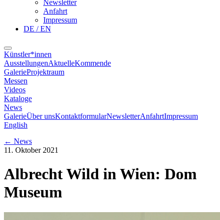
Newsletter
Anfahrt
Impressum
DE / EN
Künstler*innen
Ausstellungen
Aktuelle
Kommende
Galerie
Projektraum
Messen
Videos
Kataloge
News
Galerie
Über uns
Kontaktformular
Newsletter
Anfahrt
Impressum
English
←
News
11. Oktober 2021
Albrecht Wild in Wien: Dom
Museum