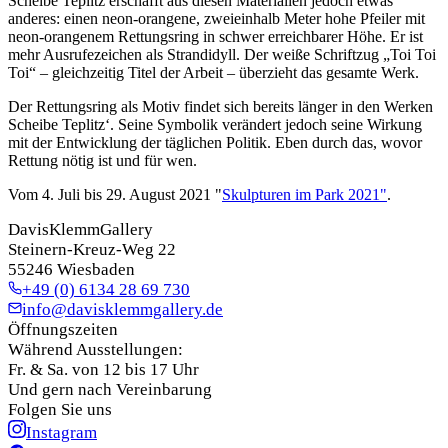
Scheibe Teplitz erschafft aus diesen Materialien jedoch etwas
anderes: einen neon-orangene, zweieinhalb Meter hohe Pfeiler mit
neon-orangenem Rettungsring in schwer erreichbarer Höhe. Er ist
mehr Ausrufezeichen als Strandidyll. Der weiße Schriftzug „Toi Toi
Toi“ – gleichzeitig Titel der Arbeit – überzieht das gesamte Werk.
Der Rettungsring als Motiv findet sich bereits länger in den Werken
Scheibe Teplitz‘. Seine Symbolik verändert jedoch seine Wirkung
mit der Entwicklung der täglichen Politik. Eben durch das, wovor
Rettung nötig ist und für wen.
Vom 4. Juli bis 29. August 2021 "
Skulpturen im Park 2021"
.
DavisKlemmGallery
Steinern-Kreuz-Weg 22
55246 Wiesbaden
+49 (0) 6134 28 69 730
info@davisklemmgallery.de
Öffnungszeiten
Während Ausstellungen:
Fr. & Sa. von 12 bis 17 Uhr
Und gern nach Vereinbarung
Folgen Sie uns
Instagram