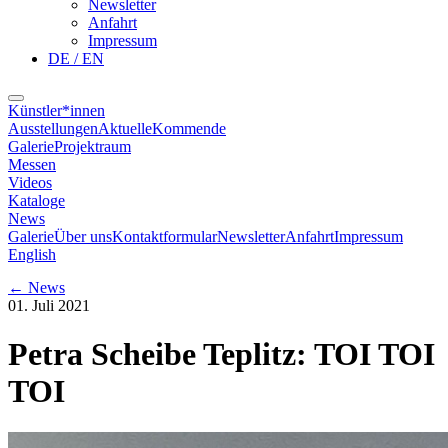
Newsletter
Anfahrt
Impressum
DE / EN
Künstler*innen
Ausstellungen
Aktuelle
Kommende
Galerie
Projektraum
Messen
Videos
Kataloge
News
Galerie
Über uns
Kontaktformular
Newsletter
Anfahrt
Impressum
English
←
News
01. Juli 2021
Petra Scheibe Teplitz: TOI TOI
TOI