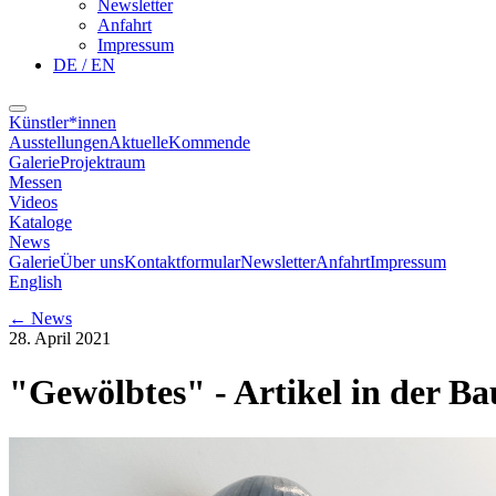
Newsletter
Anfahrt
Impressum
DE / EN
Künstler*innen
Ausstellungen
Aktuelle
Kommende
Galerie
Projektraum
Messen
Videos
Kataloge
News
Galerie
Über uns
Kontaktformular
Newsletter
Anfahrt
Impressum
English
←
News
28. April 2021
"Gewölbtes" - Artikel in der B