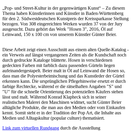
„Pop- und Street-Kultur in der gegenwärtigen Kunst“ – Zu diesem
Thema haben Künstlerinnen und Künstler in Baden-Württemberg
für den 2. Südwestdeutschen Kunstpreis der Kreissparkasse Stellung
bezogen. Von 308 eingereichten Werken wurden 37 von der Jury
ausgesucht. Dazu gehört das Werk "Hosen 3", 2016, Öl auf
Leinwand, 150 x 100 cm von unserem Künstler Günter Beier.
Diese Arbeit zeigt einen Ausschnitt aus einem alten Quelle-Katalog -
ein Verweis auf längst vergangenen Zeiten als die Kundschaft noch
durch gedruckte Kataloge blätterte. Hosen in verschiedenen
gedeckten Farben mit farblich dazu passenden Gürteln liegen
aufeinandergestapelt. Beier malt in Öl auf Leinwand die Hosen so,
dass man die Polyesterbeimischung und das Kunstleder der Gürtel
erkennen kann. Die ursprünglichen Pflegehinweise ersetzt er durch
farbige Rechtecke, während er die rätselhaften Angaben "S" und
"U" für die schnelle Orientierung des potenziellen Käufers stehen
lässt und malt. Während Konrad Klapheck sich in seiner
realistischen Malerei den Maschinen widmet, sucht Günter Beier
alltägliche Produkte, die man aus den Medien oder vom Einkaufen
kennt. Somit steht er in der Tradition der Pop Art, die Inhalte aus
Medien und Alltagskultur (popular culture) thematisiert.
Link zum virtuellen Rundgang
durch die Ausstellung