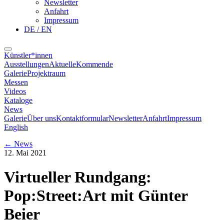
Newsletter
Anfahrt
Impressum
DE / EN
Künstler*innen
Ausstellungen
Aktuelle
Kommende
Galerie
Projektraum
Messen
Videos
Kataloge
News
Galerie
Über uns
Kontaktformular
Newsletter
Anfahrt
Impressum
English
←
News
12. Mai 2021
Virtueller Rundgang:
Pop:Street:Art mit Günter
Beier