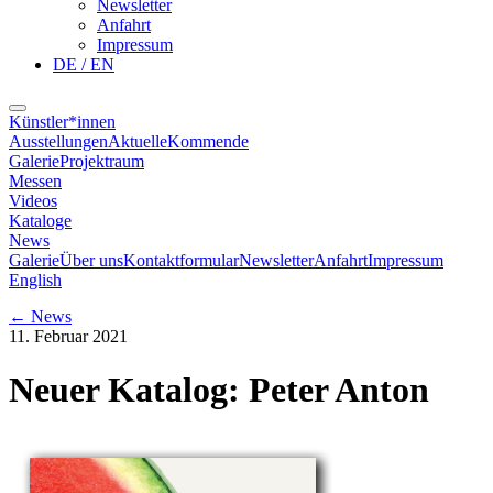
Newsletter
Anfahrt
Impressum
DE / EN
Künstler*innen
Ausstellungen
Aktuelle
Kommende
Galerie
Projektraum
Messen
Videos
Kataloge
News
Galerie
Über uns
Kontaktformular
Newsletter
Anfahrt
Impressum
English
←
News
11. Februar 2021
Neuer Katalog: Peter Anton