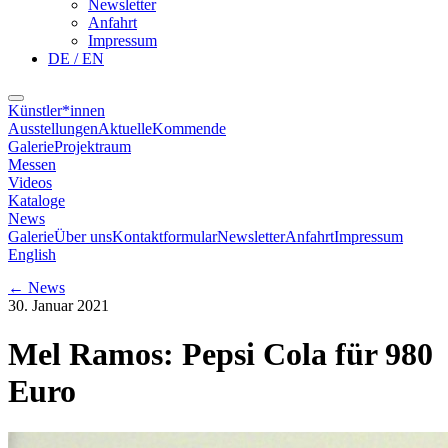
Newsletter
Anfahrt
Impressum
DE / EN
Künstler*innen
Ausstellungen
Aktuelle
Kommende
Galerie
Projektraum
Messen
Videos
Kataloge
News
Galerie
Über uns
Kontaktformular
Newsletter
Anfahrt
Impressum
English
←
News
30. Januar 2021
Mel Ramos: Pepsi Cola für 980
Euro