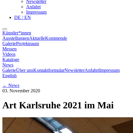
Newsletter
Anfahrt
Impressum
DE / EN
Künstler*innen
Ausstellungen
Aktuelle
Kommende
Galerie
Projektraum
Messen
Videos
Kataloge
News
Galerie
Über uns
Kontaktformular
Newsletter
Anfahrt
Impressum
English
←
News
03. November 2020
Art Karlsruhe 2021 im Mai