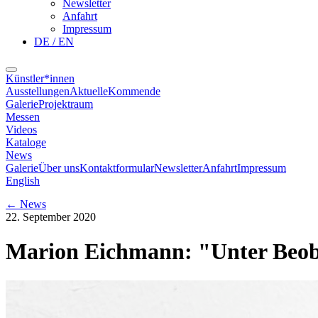
Newsletter
Anfahrt
Impressum
DE / EN
Künstler*innen
Ausstellungen
Aktuelle
Kommende
Galerie
Projektraum
Messen
Videos
Kataloge
News
Galerie
Über uns
Kontaktformular
Newsletter
Anfahrt
Impressum
English
←
News
22. September 2020
Marion Eichmann: "Unter Beo