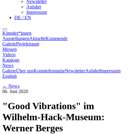
Newsletter
Anfahrt
Impressum
DE / EN
Künstler*innen
Ausstellungen
Aktuelle
Kommende
Galerie
Projektraum
Messen
Videos
Kataloge
News
Galerie
Über uns
Kontaktformular
Newsletter
Anfahrt
Impressum
English
←
News
06. Juni 2020
"Good Vibrations" im
Wilhelm-Hack-Museum:
Werner Berges