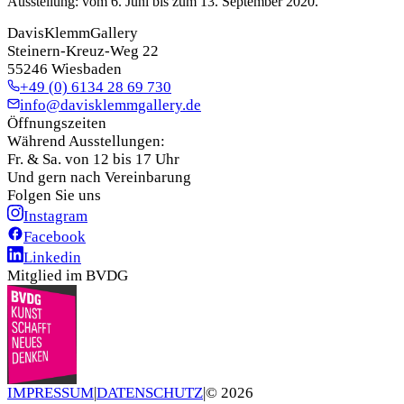
Ausstellung: vom 6. Juni bis zum 13. September 2020.
DavisKlemmGallery
Steinern-Kreuz-Weg 22
55246 Wiesbaden
+49 (0) 6134 28 69 730
info@davisklemmgallery.de
Öffnungszeiten
Während Ausstellungen:
Fr. & Sa. von 12 bis 17 Uhr
Und gern nach Vereinbarung
Folgen Sie uns
Instagram
Facebook
Linkedin
Mitglied im BVDG
IMPRESSUM
|
DATENSCHUTZ
|
©
2026