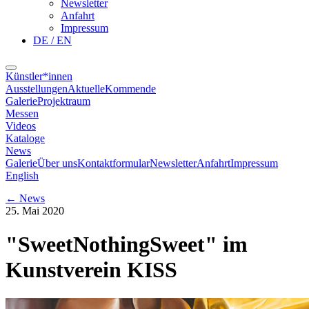
Newsletter
Anfahrt
Impressum
DE / EN
Künstler*innen
Ausstellungen
Aktuelle
Kommende
Galerie
Projektraum
Messen
Videos
Kataloge
News
Galerie
Über uns
Kontaktformular
Newsletter
Anfahrt
Impressum
English
←
News
25. Mai 2020
"SweetNothingSweet" im
Kunstverein KISS