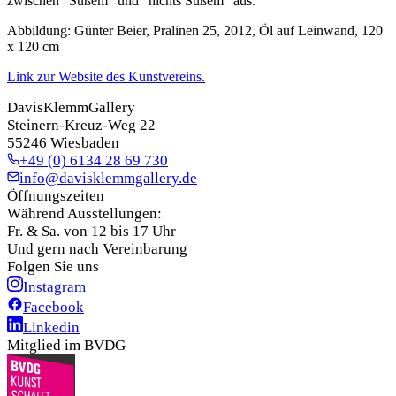
zwischen "Süßem" und "nichts Süßem" aus.
Abbildung: Günter Beier, Pralinen 25, 2012, Öl auf Leinwand, 120
x 120 cm
Link zur Website des Kunstvereins.
DavisKlemmGallery
Steinern-Kreuz-Weg 22
55246 Wiesbaden
+49 (0) 6134 28 69 730
info@davisklemmgallery.de
Öffnungszeiten
Während Ausstellungen:
Fr. & Sa. von 12 bis 17 Uhr
Und gern nach Vereinbarung
Folgen Sie uns
Instagram
Facebook
Linkedin
Mitglied im BVDG