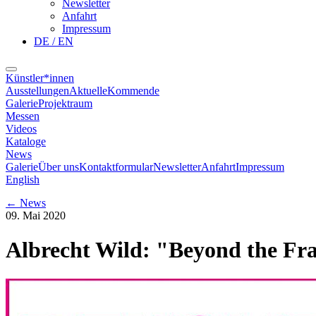
Newsletter
Anfahrt
Impressum
DE / EN
Künstler*innen
Ausstellungen
Aktuelle
Kommende
Galerie
Projektraum
Messen
Videos
Kataloge
News
Galerie
Über uns
Kontaktformular
Newsletter
Anfahrt
Impressum
English
←
News
09. Mai 2020
Albrecht Wild: "Beyond the F