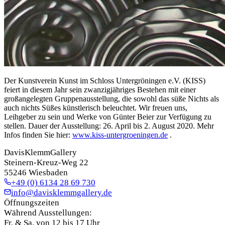
Der Kunstverein Kunst im Schloss Untergröningen e.V. (KISS)
feiert in diesem Jahr sein zwanzigjähriges Bestehen mit einer
großangelegten Gruppenausstellung, die sowohl das süße Nichts als
auch nichts Süßes künstlerisch beleuchtet. Wir freuen uns,
Leihgeber zu sein und Werke von Günter Beier zur Verfügung zu
stellen. Dauer der Ausstellung: 26. April bis 2. August 2020. Mehr
Infos finden Sie hier:
www.kiss-untergroeningen.de
.
DavisKlemmGallery
Steinern-Kreuz-Weg 22
55246 Wiesbaden
+49 (0) 6134 28 69 730
info@davisklemmgallery.de
Öffnungszeiten
Während Ausstellungen:
Fr. & Sa. von 12 bis 17 Uhr