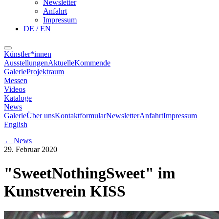
Newsletter
Anfahrt
Impressum
DE / EN
Künstler*innen
Ausstellungen
Aktuelle
Kommende
Galerie
Projektraum
Messen
Videos
Kataloge
News
Galerie
Über uns
Kontaktformular
Newsletter
Anfahrt
Impressum
English
←
News
29. Februar 2020
"SweetNothingSweet" im
Kunstverein KISS