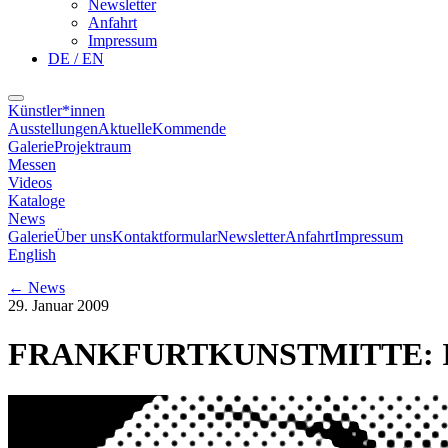
Newsletter
Anfahrt
Impressum
DE / EN
Künstler*innen
Ausstellungen
Aktuelle
Kommende
Galerie
Projektraum
Messen
Videos
Kataloge
News
Galerie
Über uns
Kontaktformular
Newsletter
Anfahrt
Impressum
English
←
News
29. Januar 2009
FRANKFURTKUNSTMITTE: I