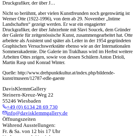
Druckgrafiker, der über J…
Nicht so berühmt, aber vielen Kunstfreunden noch gegenwärtig ist
Werner Otte (1922-1996), von dem ab 29. November „Intime
Landschaften“ gezeigt werden. Er war ein engagierter
Druckgrafiker, der über Jahrzehnte mit Slavi Soucek, dem Gründer
der Galerie für zeitgenössische Kunst, zusammengearbeitet hat. Otte
arbeitete als Assistent und später als Leiter in der 1954 gegründeten
Graphischen Versuchswerkstätte ebenso wie an der Internationalen
Sommerakademie. Die Galerie im Traklhaus wird im Herbst weitere
Arbeiten Ottes zeigen, sowie von dessen Schülern Anton Drioli,
Martin Rasp und Konrad Winter.
Quelle: http://www.drehpunktkultur.at/index.php/bildende-
kunst/museen/12787-edle-gaeste
DavisKlemmGallery
Steinern-Kreuz-Weg 22
55246 Wiesbaden
+49 (0) 6134 28 69 730
info@davisklemmgallery.de
Öffnungszeiten
Während Ausstellungen:
Fr. & Sa. von 12 bis 17 Uhr