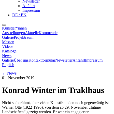
Newsletter
Anfahrt
Impressum
DE / EN
Künstler*innen
Ausstellungen
Aktuelle
Kommende
Galerie
Projektraum
Messen
Videos
Kataloge
News
Galerie
Über uns
Kontaktformular
Newsletter
Anfahrt
Impressum
English
←
News
01. November 2019
Konrad Winter im Traklhaus
Nicht so berühmt, aber vielen Kunstfreunden noch gegenwärtig ist
Werner Otte (1922-1996), von dem ab 29. November „Intime
Landschaften“ gezeigt werden. Er war ein engagierter