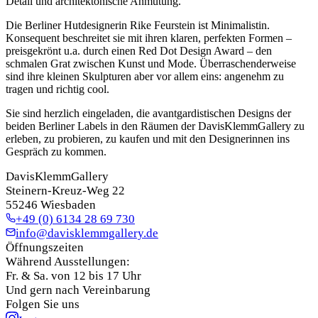
Detail und architektonische Anmutung.
Die Berliner Hutdesignerin Rike Feurstein ist Minimalistin.
Konsequent beschreitet sie mit ihren klaren, perfekten Formen –
preisgekrönt u.a. durch einen Red Dot Design Award – den
schmalen Grat zwischen Kunst und Mode. Überraschenderweise
sind ihre kleinen Skulpturen aber vor allem eins: angenehm zu
tragen und richtig cool.
Sie sind herzlich eingeladen, die avantgardistischen Designs der
beiden Berliner Labels in den Räumen der DavisKlemmGallery zu
erleben, zu probieren, zu kaufen und mit den Designerinnen ins
Gespräch zu kommen.
DavisKlemmGallery
Steinern-Kreuz-Weg 22
55246 Wiesbaden
+49 (0) 6134 28 69 730
info@davisklemmgallery.de
Öffnungszeiten
Während Ausstellungen:
Fr. & Sa. von 12 bis 17 Uhr
Und gern nach Vereinbarung
Folgen Sie uns