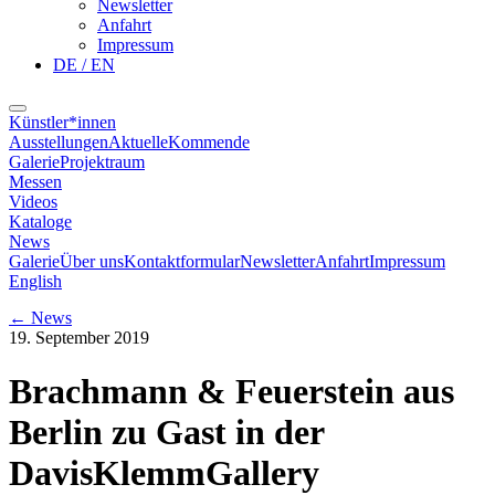
Newsletter
Anfahrt
Impressum
DE / EN
Künstler*innen
Ausstellungen
Aktuelle
Kommende
Galerie
Projektraum
Messen
Videos
Kataloge
News
Galerie
Über uns
Kontaktformular
Newsletter
Anfahrt
Impressum
English
←
News
19. September 2019
Brachmann & Feuerstein aus
Berlin zu Gast in der
DavisKlemmGallery