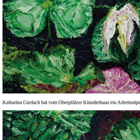
Katharina Gierlach hat vom Oberpfälzer Künstlerhaus ein Arbeitsstip