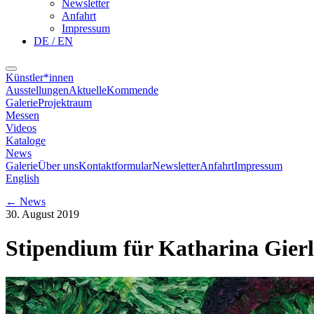
Newsletter
Anfahrt
Impressum
DE / EN
Künstler*innen
Ausstellungen
Aktuelle
Kommende
Galerie
Projektraum
Messen
Videos
Kataloge
News
Galerie
Über uns
Kontaktformular
Newsletter
Anfahrt
Impressum
English
←
News
30. August 2019
Stipendium für Katharina Gier