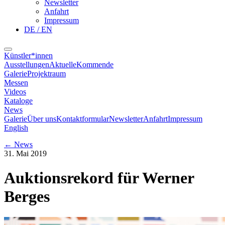
Newsletter
Anfahrt
Impressum
DE / EN
Künstler*innen
Ausstellungen
Aktuelle
Kommende
Galerie
Projektraum
Messen
Videos
Kataloge
News
Galerie
Über uns
Kontaktformular
Newsletter
Anfahrt
Impressum
English
←
News
31. Mai 2019
Auktionsrekord für Werner
Berges