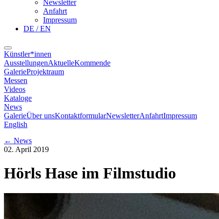
Newsletter
Anfahrt
Impressum
DE / EN
Künstler*innen
Ausstellungen
Aktuelle
Kommende
Galerie
Projektraum
Messen
Videos
Kataloge
News
Galerie
Über uns
Kontaktformular
Newsletter
Anfahrt
Impressum
English
←
News
02. April 2019
Hörls Hase im Filmstudio