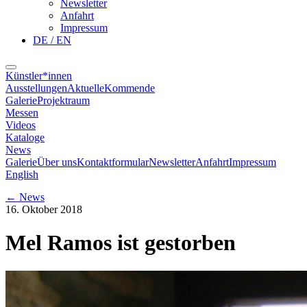
Newsletter
Anfahrt
Impressum
DE / EN
Künstler*innen
Ausstellungen
Aktuelle
Kommende
Galerie
Projektraum
Messen
Videos
Kataloge
News
Galerie
Über uns
Kontaktformular
Newsletter
Anfahrt
Impressum
English
←
News
16. Oktober 2018
Mel Ramos ist gestorben