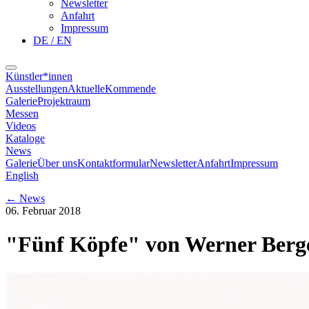
Newsletter
Anfahrt
Impressum
DE / EN
Künstler*innen
Ausstellungen
Aktuelle
Kommende
Galerie
Projektraum
Messen
Videos
Kataloge
News
Galerie
Über uns
Kontaktformular
Newsletter
Anfahrt
Impressum
English
←
News
06. Februar 2018
"Fünf Köpfe" von Werner Berge