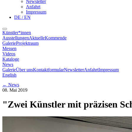
Newsletter
Anfahrt
Impressum
DE / EN
Künstler*innen
Ausstellungen
Aktuelle
Kommende
Galerie
Projektraum
Messen
Videos
Kataloge
News
Galerie
Über uns
Kontaktformular
Newsletter
Anfahrt
Impressum
English
←
News
08. Mai 2019
"Zwei Künstler mit präzisen Sc