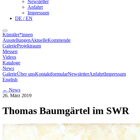
Newsletter
Anfahrt
Impressum
DE / EN
Künstler*innen
Ausstellungen
Aktuelle
Kommende
Galerie
Projektraum
Messen
Videos
Kataloge
News
Galerie
Über uns
Kontaktformular
Newsletter
Anfahrt
Impressum
English
←
News
26. März 2019
Thomas Baumgärtel im SWR