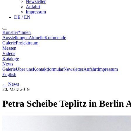
Newsletter
Anfahrt
Impressum
DE / EN
Künstler*innen
Ausstellungen
Aktuelle
Kommende
Galerie
Projektraum
Messen
Videos
Kataloge
News
Galerie
Über uns
Kontaktformular
Newsletter
Anfahrt
Impressum
English
←
News
20. März 2019
Petra Scheibe Teplitz in Berlin 