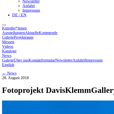
Newsletter
Anfahrt
Impressum
DE / EN
Künstler*innen
Ausstellungen
Aktuelle
Kommende
Galerie
Projektraum
Messen
Videos
Kataloge
News
Galerie
Über uns
Kontaktformular
Newsletter
Anfahrt
Impressum
English
←
News
28. August 2018
Fotoprojekt DavisKlemmGallery