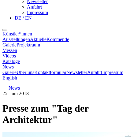
Newsletter
Anfahrt
Impressum
DE / EN
Künstler*innen
Ausstellungen
Aktuelle
Kommende
Galerie
Projektraum
Messen
Videos
Kataloge
News
Galerie
Über uns
Kontaktformular
Newsletter
Anfahrt
Impressum
English
←
News
25. Juni 2018
Presse zum "Tag der
Architektur"