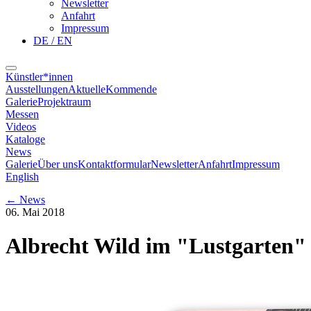
Newsletter
Anfahrt
Impressum
DE / EN
Künstler*innen
Ausstellungen
Aktuelle
Kommende
Galerie
Projektraum
Messen
Videos
Kataloge
News
Galerie
Über uns
Kontaktformular
Newsletter
Anfahrt
Impressum
English
←
News
06. Mai 2018
Albrecht Wild im "Lustgarten"