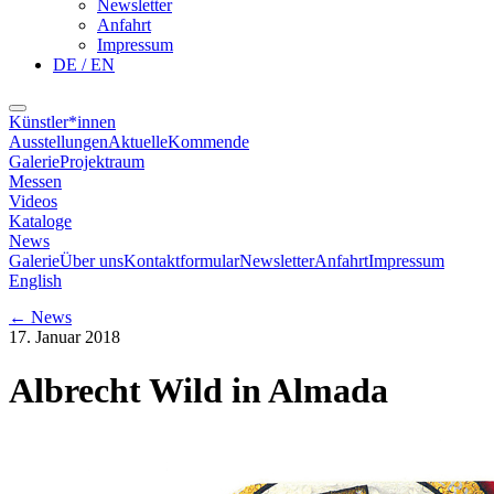
Newsletter
Anfahrt
Impressum
DE / EN
Künstler*innen
Ausstellungen
Aktuelle
Kommende
Galerie
Projektraum
Messen
Videos
Kataloge
News
Galerie
Über uns
Kontaktformular
Newsletter
Anfahrt
Impressum
English
←
News
17. Januar 2018
Albrecht Wild in Almada