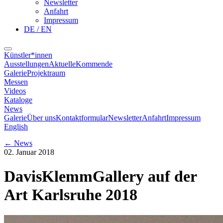
Newsletter
Anfahrt
Impressum
DE / EN
Künstler*innen
Ausstellungen
Aktuelle
Kommende
Galerie
Projektraum
Messen
Videos
Kataloge
News
Galerie
Über uns
Kontaktformular
Newsletter
Anfahrt
Impressum
English
←
News
02. Januar 2018
DavisKlemmGallery auf der
Art Karlsruhe 2018