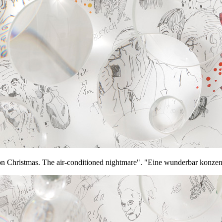
 Christmas. The air-conditioned nightmare". "Eine wunderbar konzentr