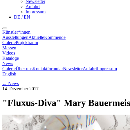
Newsletter
Anfahrt
Impressum
DE / EN
Künstler*innen
Ausstellungen
Aktuelle
Kommende
Galerie
Projektraum
Messen
Videos
Kataloge
News
Galerie
Über uns
Kontaktformular
Newsletter
Anfahrt
Impressum
English
←
News
14. Dezember 2017
"Fluxus-Diva" Mary Bauermeis