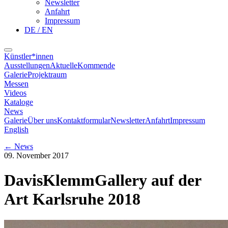
Newsletter
Anfahrt
Impressum
DE / EN
Künstler*innen
Ausstellungen
Aktuelle
Kommende
Galerie
Projektraum
Messen
Videos
Kataloge
News
Galerie
Über uns
Kontaktformular
Newsletter
Anfahrt
Impressum
English
←
News
09. November 2017
DavisKlemmGallery auf der
Art Karlsruhe 2018