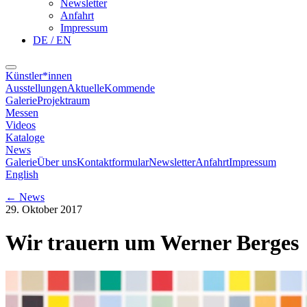
Newsletter
Anfahrt
Impressum
DE / EN
Künstler*innen
Ausstellungen
Aktuelle
Kommende
Galerie
Projektraum
Messen
Videos
Kataloge
News
Galerie
Über uns
Kontaktformular
Newsletter
Anfahrt
Impressum
English
←
News
29. Oktober 2017
Wir trauern um Werner Berges