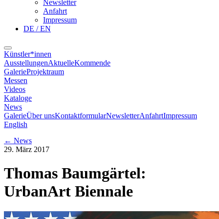
Newsletter
Anfahrt
Impressum
DE / EN
Künstler*innen
Ausstellungen
Aktuelle
Kommende
Galerie
Projektraum
Messen
Videos
Kataloge
News
Galerie
Über uns
Kontaktformular
Newsletter
Anfahrt
Impressum
English
←
News
29. März 2017
Thomas Baumgärtel:
UrbanArt Biennale