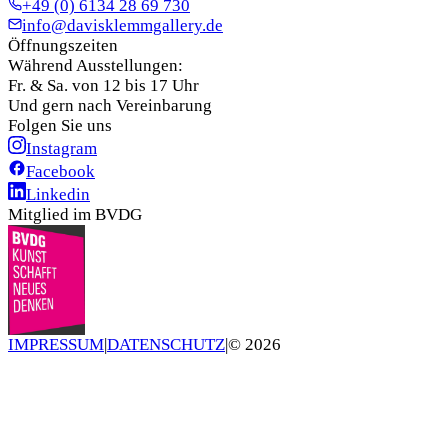
+49 (0) 6134 28 69 730
info@davisklemmgallery.de
Öffnungszeiten
Während Ausstellungen:
Fr. & Sa. von 12 bis 17 Uhr
Und gern nach Vereinbarung
Folgen Sie uns
Instagram
Facebook
Linkedin
Mitglied im BVDG
IMPRESSUM
|
DATENSCHUTZ
|
©
2026