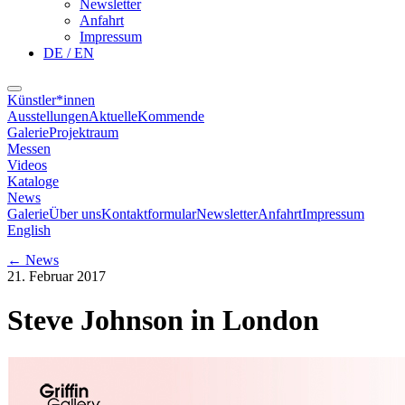
Newsletter
Anfahrt
Impressum
DE / EN
Künstler*innen
Ausstellungen
Aktuelle
Kommende
Galerie
Projektraum
Messen
Videos
Kataloge
News
Galerie
Über uns
Kontaktformular
Newsletter
Anfahrt
Impressum
English
←
News
21. Februar 2017
Steve Johnson in London