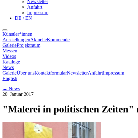
Newsletter
Anfahrt
Impressum
DE / EN
Künstler*innen
Ausstellungen
Aktuelle
Kommende
Galerie
Projektraum
Messen
Videos
Kataloge
News
Galerie
Über uns
Kontaktformular
Newsletter
Anfahrt
Impressum
English
←
News
20. Januar 2017
"Malerei in politischen Zeiten