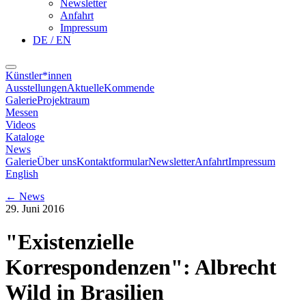
Newsletter
Anfahrt
Impressum
DE / EN
Künstler*innen
Ausstellungen
Aktuelle
Kommende
Galerie
Projektraum
Messen
Videos
Kataloge
News
Galerie
Über uns
Kontaktformular
Newsletter
Anfahrt
Impressum
English
←
News
29. Juni 2016
"Existenzielle
Korrespondenzen": Albrecht
Wild in Brasilien