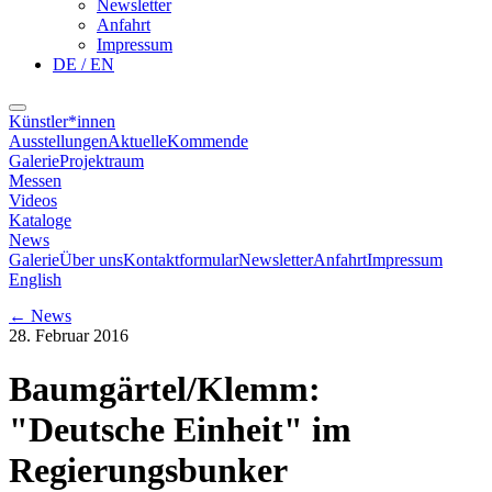
Newsletter
Anfahrt
Impressum
DE / EN
Künstler*innen
Ausstellungen
Aktuelle
Kommende
Galerie
Projektraum
Messen
Videos
Kataloge
News
Galerie
Über uns
Kontaktformular
Newsletter
Anfahrt
Impressum
English
←
News
28. Februar 2016
Baumgärtel/Klemm:
"Deutsche Einheit" im
Regierungsbunker