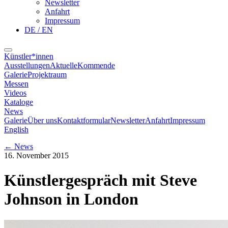
Newsletter
Anfahrt
Impressum
DE / EN
Künstler*innen
Ausstellungen
Aktuelle
Kommende
Galerie
Projektraum
Messen
Videos
Kataloge
News
Galerie
Über uns
Kontaktformular
Newsletter
Anfahrt
Impressum
English
←
News
16. November 2015
Künstlergespräch mit Steve
Johnson in London