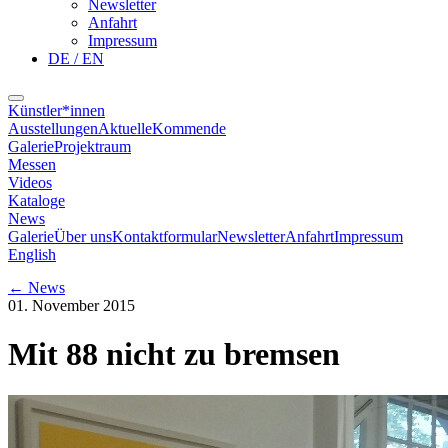
Newsletter
Anfahrt
Impressum
DE / EN
Künstler*innen
Ausstellungen
Aktuelle
Kommende
Galerie
Projektraum
Messen
Videos
Kataloge
News
Galerie
Über uns
Kontaktformular
Newsletter
Anfahrt
Impressum
English
←
News
01. November 2015
Mit 88 nicht zu bremsen