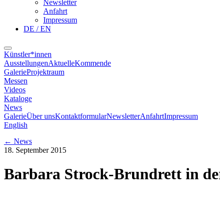
Newsletter
Anfahrt
Impressum
DE / EN
Künstler*innen
Ausstellungen
Aktuelle
Kommende
Galerie
Projektraum
Messen
Videos
Kataloge
News
Galerie
Über uns
Kontaktformular
Newsletter
Anfahrt
Impressum
English
←
News
18. September 2015
Barbara Strock-Brundrett in d