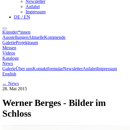
Newsletter
Anfahrt
Impressum
DE / EN
Künstler*innen
Ausstellungen
Aktuelle
Kommende
Galerie
Projektraum
Messen
Videos
Kataloge
News
Galerie
Über uns
Kontaktformular
Newsletter
Anfahrt
Impressum
English
←
News
28. Mai 2015
Werner Berges - Bilder im
Schloss