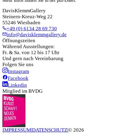
Mehr Infos finden Sie in der pdf-Datei.
DavisKlemmGallery
Steinern-Kreuz-Weg 22
55246 Wiesbaden
+49 (0) 6134 28 69 730
info@davisklemmgallery.de
Öffnungszeiten
Während Ausstellungen:
Fr. & Sa. von 12 bis 17 Uhr
Und gern nach Vereinbarung
Folgen Sie uns
Instagram
Facebook
Linkedin
Mitglied im BVDG
IMPRESSUM
|
DATENSCHUTZ
|
©
2026