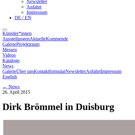
Newsletter
Anfahrt
Impressum
DE / EN
Künstler*innen
Ausstellungen
Aktuelle
Kommende
Galerie
Projektraum
Messen
Videos
Kataloge
News
Galerie
Über uns
Kontaktformular
Newsletter
Anfahrt
Impressum
English
←
News
26. April 2015
Dirk Brömmel in Duisburg