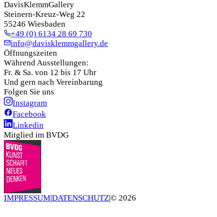
DavisKlemmGallery
Steinern-Kreuz-Weg 22
55246 Wiesbaden
+49 (0) 6134 28 69 730
info@davisklemmgallery.de
Öffnungszeiten
Während Ausstellungen:
Fr. & Sa. von 12 bis 17 Uhr
Und gern nach Vereinbarung
Folgen Sie uns
Instagram
Facebook
Linkedin
Mitglied im BVDG
IMPRESSUM
|
DATENSCHUTZ
|
©
2026