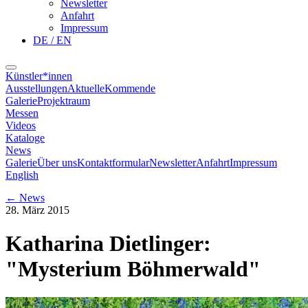
Newsletter
Anfahrt
Impressum
DE / EN
Künstler*innen
Ausstellungen
Aktuelle
Kommende
Galerie
Projektraum
Messen
Videos
Kataloge
News
Galerie
Über uns
Kontaktformular
Newsletter
Anfahrt
Impressum
English
←
News
28. März 2015
Katharina Dietlinger:
"Mysterium Böhmerwald"