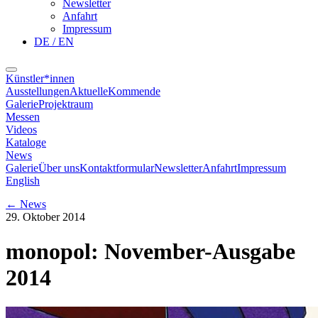
Newsletter
Anfahrt
Impressum
DE / EN
Künstler*innen
Ausstellungen
Aktuelle
Kommende
Galerie
Projektraum
Messen
Videos
Kataloge
News
Galerie
Über uns
Kontaktformular
Newsletter
Anfahrt
Impressum
English
←
News
29. Oktober 2014
monopol: November-Ausgabe
2014