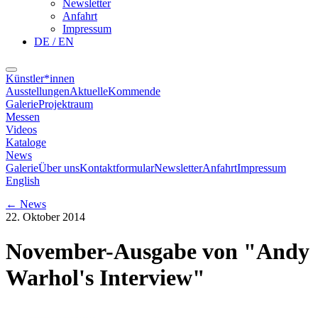
Newsletter
Anfahrt
Impressum
DE / EN
Künstler*innen
Ausstellungen
Aktuelle
Kommende
Galerie
Projektraum
Messen
Videos
Kataloge
News
Galerie
Über uns
Kontaktformular
Newsletter
Anfahrt
Impressum
English
←
News
22. Oktober 2014
November-Ausgabe von "Andy
Warhol's Interview"