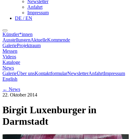
Newsletter
Anfahrt
Impressum
DE / EN
Künstler*innen
Ausstellungen
Aktuelle
Kommende
Galerie
Projektraum
Messen
Videos
Kataloge
News
Galerie
Über uns
Kontaktformular
Newsletter
Anfahrt
Impressum
English
←
News
22. Oktober 2014
Birgit Luxenburger in
Darmstadt