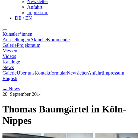
Newsletter
Anfahrt
Impressum
DE / EN
Künstler*innen
Ausstellungen
Aktuelle
Kommende
Galerie
Projektraum
Messen
Videos
Kataloge
News
Galerie
Über uns
Kontaktformular
Newsletter
Anfahrt
Impressum
English
←
News
20. September 2014
Thomas Baumgärtel in Köln-
Nippes