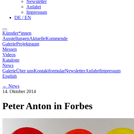
Newsletter
Anfahrt
Impressum
DE / EN
Künstler*innen
Ausstellungen
Aktuelle
Kommende
Galerie
Projektraum
Messen
Videos
Kataloge
News
Galerie
Über uns
Kontaktformular
Newsletter
Anfahrt
Impressum
English
←
News
14. Oktober 2014
Peter Anton in Forbes