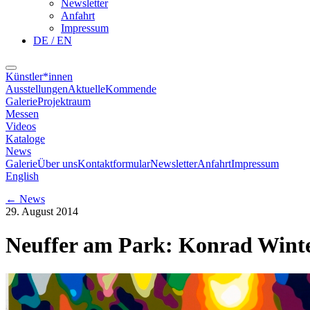
Newsletter
Anfahrt
Impressum
DE / EN
Künstler*innen
Ausstellungen
Aktuelle
Kommende
Galerie
Projektraum
Messen
Videos
Kataloge
News
Galerie
Über uns
Kontaktformular
Newsletter
Anfahrt
Impressum
English
←
News
29. August 2014
Neuffer am Park: Konrad Wint