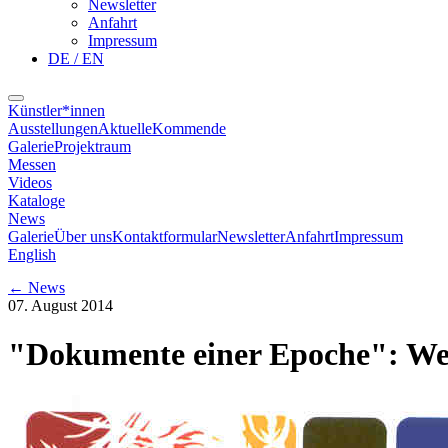
Newsletter
Anfahrt
Impressum
DE / EN
Künstler*innen
Ausstellungen
Aktuelle
Kommende
Galerie
Projektraum
Messen
Videos
Kataloge
News
Galerie
Über uns
Kontaktformular
Newsletter
Anfahrt
Impressum
English
←
News
07. August 2014
"Dokumente einer Epoche": W